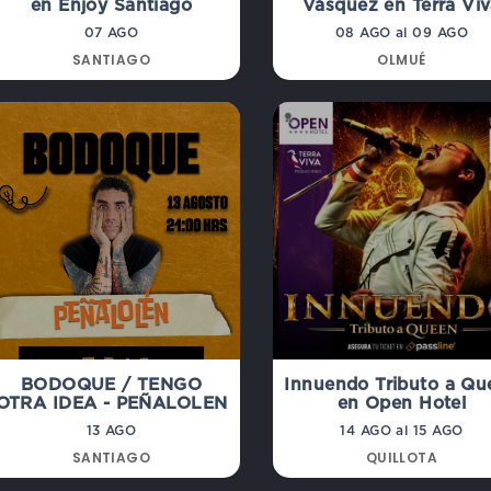
en Enjoy Santiago
Vásquez en Terra Vi
07 AGO
08 AGO al 09 AGO
SANTIAGO
OLMUÉ
BODOQUE / TENGO
Innuendo Tributo a Qu
OTRA IDEA - PEÑALOLEN
en Open Hotel
13 AGO
14 AGO al 15 AGO
SANTIAGO
QUILLOTA