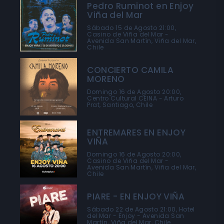
Pedro Ruminot en Enjoy
Viña del Mar
Sábado 15 de Agosto 21:00,
Casino de Viña del Mar -
Avenida San Martín, Viña del Mar,
Chile
CONCIERTO CAMILA
MORENO
Domingo 16 de Agosto 20:00,
Centro Cultural CEINA - Arturo
Prat, Santiago, Chile
ENTREMARES EN ENJOY
VIÑA
Domingo 16 de Agosto 20:00,
Casino de Viña del Mar -
Avenida San Martín, Viña del Mar,
Chile
PIARE - EN ENJOY VIÑA
Sábado 22 de Agosto 21:00, Hotel
del Mar - Enjoy - Avenida San
Martín, Viña del Mar, Chile