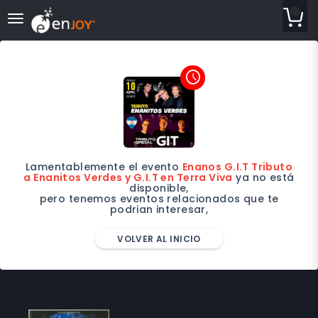
desplegar navegación
access_time
Lamentablemente el evento
Enanos G.I.T Tributo
a Enanitos Verdes y G.I.T en Terra Viva
ya no está
disponible,
pero tenemos eventos relacionados que te
podrian interesar,
VOLVER AL INICIO