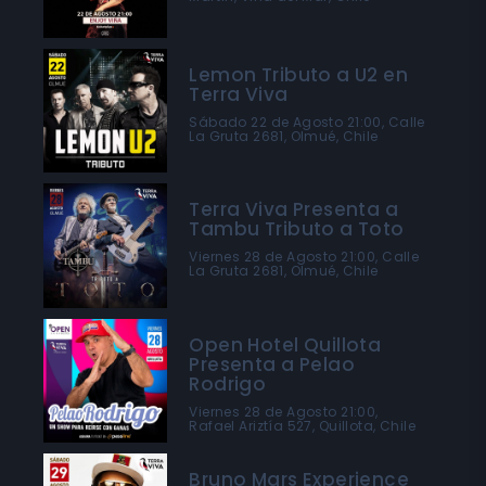
Lemon Tributo a U2 en
Terra Viva
Sábado 22 de Agosto 21:00, Calle
La Gruta 2681, Olmué, Chile
Terra Viva Presenta a
Tambu Tributo a Toto
Viernes 28 de Agosto 21:00, Calle
La Gruta 2681, Olmué, Chile
Open Hotel Quillota
Presenta a Pelao
Rodrigo
Viernes 28 de Agosto 21:00,
Rafael Ariztía 527, Quillota, Chile
Bruno Mars Experience