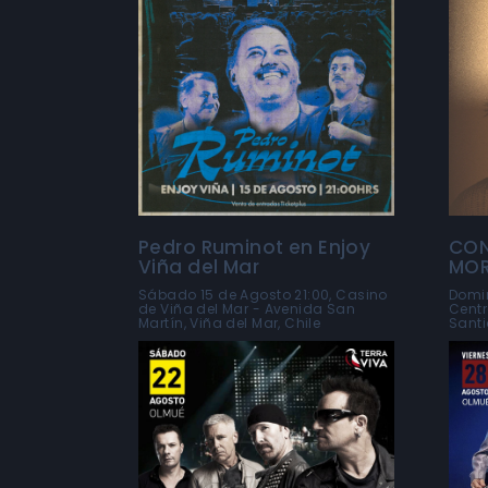
Pedro Ruminot en Enjoy
CON
Viña del Mar
MO
Sábado 15 de Agosto 21:00, Casino
Domin
de Viña del Mar - Avenida San
Centr
Martín, Viña del Mar, Chile
Santi