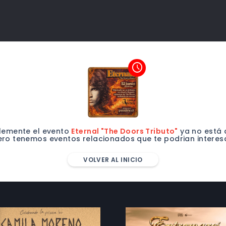
access_time
lemente el evento
Eternal "The Doors Tributo"
ya no está 
ero tenemos eventos relacionados que te podrian interesa
VOLVER AL INICIO