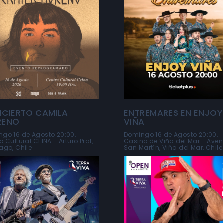
CIERTO CAMILA
ENTREMARES EN ENJOY
RENO
VIÑA
go 16 de Agosto 20:00,
Domingo 16 de Agosto 20:00,
o Cultural CEINA - Arturo Prat,
Casino de Viña del Mar - Ave
ago, Chile
San Martín, Viña del Mar, Chile