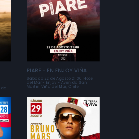
PIARE - EN ENJOY VIÑA
Sábado 22 de Agosto 21:00, Hotel
del Mar - Enjoy - Avenida San
Martín, Viña del Mar, Chile
nida