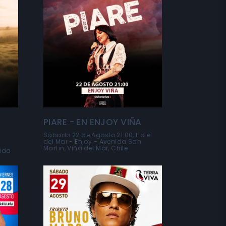
PIARE - EN ENJOY VIÑA
Sábado 22 de Agosto 21:00, Hotel
del Mar - Enjoy - Avenida San
Martín, Viña del Mar, Chile
nida