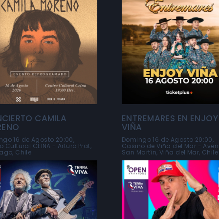
CIERTO CAMILA
ENTREMARES EN ENJOY
RENO
VIÑA
go 16 de Agosto 20:00,
Domingo 16 de Agosto 20:00,
o Cultural CEINA - Arturo Prat,
Casino de Viña del Mar - Ave
ago, Chile
San Martín, Viña del Mar, Chile