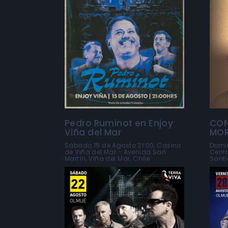
Pedro Ruminot en Enjoy
CON
Viña del Mar
MO
Sábado 15 de Agosto 21:00, Casino
Domin
de Viña del Mar - Avenida San
Centr
Martín, Viña del Mar, Chile
Santi