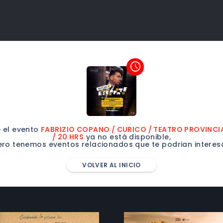
access_time
 el evento
FABRIZIO COPANO / CURICO / TEATRO PROVINCI
/ 20 HRS
ya no está disponible,
ero tenemos eventos relacionados que te podrian interesa
VOLVER AL INICIO