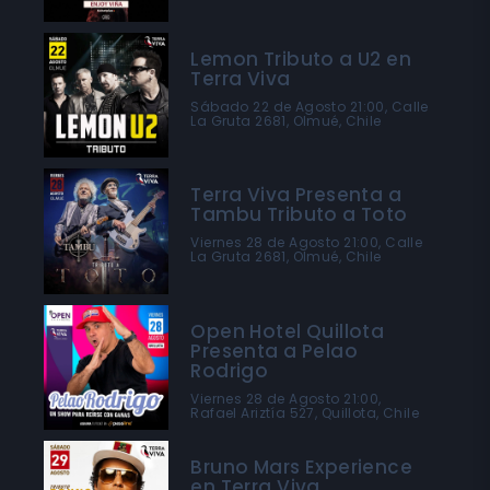
Lemon Tributo a U2 en
Terra Viva
Sábado 22 de Agosto 21:00, Calle
La Gruta 2681, Olmué, Chile
Terra Viva Presenta a
Tambu Tributo a Toto
Viernes 28 de Agosto 21:00, Calle
La Gruta 2681, Olmué, Chile
Open Hotel Quillota
Presenta a Pelao
Rodrigo
Viernes 28 de Agosto 21:00,
Rafael Ariztía 527, Quillota, Chile
Bruno Mars Experience
en Terra Viva