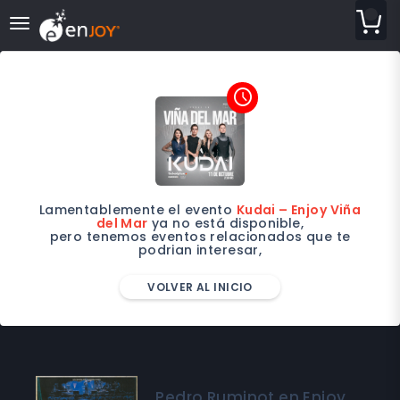
desplegar navegación
access_time
Lamentablemente el evento
Kudai – Enjoy Viña
del Mar
ya no está disponible,
pero tenemos eventos relacionados que te
podrian interesar,
VOLVER AL INICIO
Pedro Ruminot en Enjoy