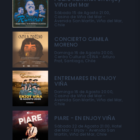
Viña del Mar
Sábado 15 de Agosto 21:00,
Casino de Viña del Mar -
Avenida San Martín, Viña del Mar,
Chile
CONCIERTO CAMILA
MORENO
Domingo 16 de Agosto 20:00,
Centro Cultural CEINA - Arturo
Prat, Santiago, Chile
ENTREMARES EN ENJOY
VIÑA
Domingo 16 de Agosto 20:00,
Casino de Viña del Mar -
Avenida San Martín, Viña del Mar,
Chile
PIARE - EN ENJOY VIÑA
Sábado 22 de Agosto 21:00, Hotel
del Mar - Enjoy - Avenida San
Martín, Viña del Mar, Chile