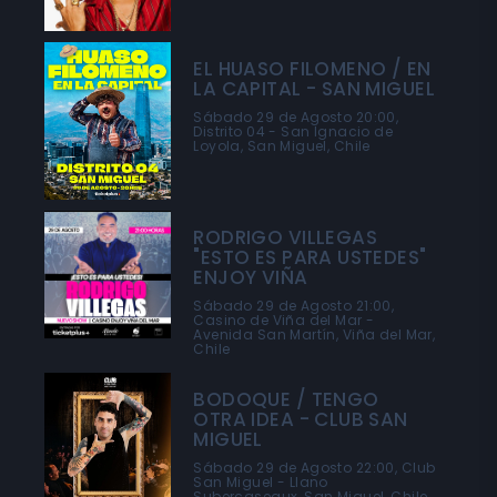
EL HUASO FILOMENO / EN
LA CAPITAL - SAN MIGUEL
Sábado 29 de Agosto 20:00,
Distrito 04 - San Ignacio de
Loyola, San Miguel, Chile
RODRIGO VILLEGAS
"ESTO ES PARA USTEDES"
ENJOY VIÑA
Sábado 29 de Agosto 21:00,
Casino de Viña del Mar -
Avenida San Martín, Viña del Mar,
Chile
BODOQUE / TENGO
OTRA IDEA - CLUB SAN
MIGUEL
Sábado 29 de Agosto 22:00, Club
San Miguel - Llano
Subercaseaux, San Miguel, Chile