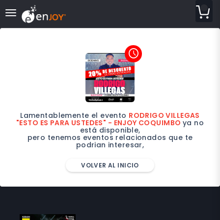
desplegar navegación
access_time
Lamentablemente el evento
RODRIGO VILLEGAS
"ESTO ES PARA USTEDES" - ENJOY COQUIMBO
ya no
está disponible,
pero tenemos eventos relacionados que te
podrian interesar,
VOLVER AL INICIO