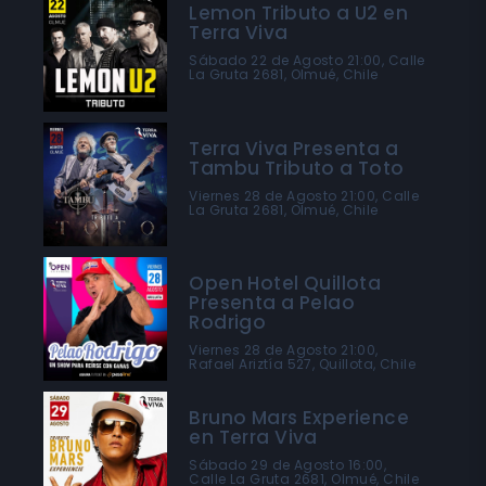
Lemon Tributo a U2 en
Terra Viva
Sábado 22 de Agosto 21:00, Calle
La Gruta 2681, Olmué, Chile
Terra Viva Presenta a
Tambu Tributo a Toto
Viernes 28 de Agosto 21:00, Calle
La Gruta 2681, Olmué, Chile
Open Hotel Quillota
Presenta a Pelao
Rodrigo
Viernes 28 de Agosto 21:00,
Rafael Ariztía 527, Quillota, Chile
Bruno Mars Experience
en Terra Viva
Sábado 29 de Agosto 16:00,
Calle La Gruta 2681, Olmué, Chile