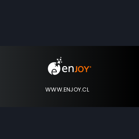
WWW.ENJOY.CL