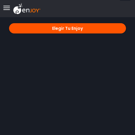
desplegar navegación
Elegir Tu Enjoy