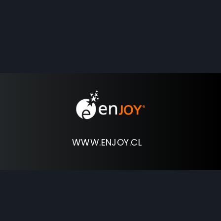
WWW.ENJOY.CL